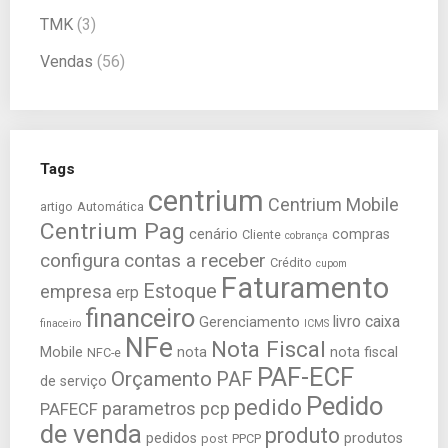
TMK
(3)
Vendas
(56)
Tags
centrium
Centrium Mobile
artigo
Automática
Centrium Pag
cenário
compras
Cliente
cobrança
configura
contas a receber
Crédito
cupom
Faturamento
Estoque
empresa
erp
financeiro
livro caixa
Gerenciamento
finaceiro
ICMS
NFe
Nota Fiscal
Mobile
nota
nota fiscal
NFC-e
PAF-ECF
Orçamento
PAF
de serviço
Pedido
pedido
parametros
pcp
PAFECF
de venda
produto
pedidos
produtos
post
PPCP