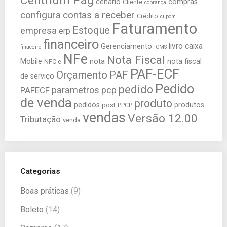
Centrium Pag
cenário
compras
Cliente
cobrança
configura
contas a receber
Crédito
cupom
Faturamento
Estoque
empresa
erp
financeiro
livro caixa
Gerenciamento
finaceiro
ICMS
NFe
Nota Fiscal
Mobile
nota
nota fiscal
NFC-e
PAF-ECF
Orçamento
PAF
de serviço
Pedido
pedido
parametros
pcp
PAFECF
de venda
produto
pedidos
produtos
post
PPCP
vendas
Versão 12.00
Tributação
venda
Categorias
Boas práticas
(9)
Boleto
(14)