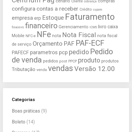
Centrium Pag
cenário
compras
Cliente
cobrança
configura
contas a receber
Crédito
cupom
Faturamento
Estoque
empresa
erp
financeiro
livro caixa
Gerenciamento
finaceiro
ICMS
NFe
Nota Fiscal
Mobile
nota
nota fiscal
NFC-e
PAF-ECF
Orçamento
PAF
de serviço
Pedido
pedido
parametros
pcp
PAFECF
de venda
produto
pedidos
produtos
post
PPCP
vendas
Versão 12.00
Tributação
venda
Categorias
Boas práticas
(9)
Boleto
(14)