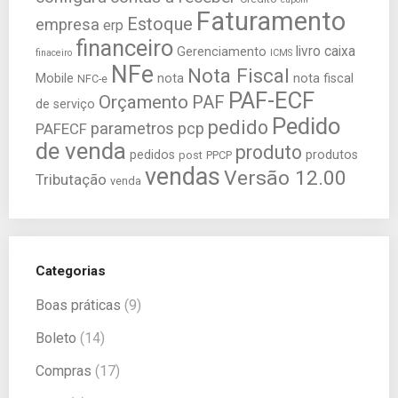
Faturamento
Estoque
empresa
erp
financeiro
livro caixa
Gerenciamento
finaceiro
ICMS
NFe
Nota Fiscal
Mobile
nota
nota fiscal
NFC-e
PAF-ECF
Orçamento
PAF
de serviço
Pedido
pedido
parametros
pcp
PAFECF
de venda
produto
pedidos
produtos
post
PPCP
vendas
Versão 12.00
Tributação
venda
Categorias
Boas práticas
(9)
Boleto
(14)
Compras
(17)