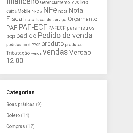
financeiro
livro
Gerenciamento
ICMS
NFe
Nota
caixa
Mobile
nota
NFC-e
Fiscal
Orçamento
nota fiscal de serviço
PAF-ECF
PAF
parametros
PAFECF
Pedido de venda
pedido
pcp
produto
pedidos
produtos
post
PPCP
vendas
Versão
Tributação
venda
12.00
Categorias
Boas práticas
(9)
Boleto
(14)
Compras
(17)