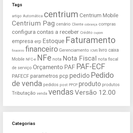
Tags
centrium
Centrium Mobile
artigo
Automática
Centrium Pag
cenário
compras
Cliente
cobrança
configura
contas a receber
Crédito
cupom
Faturamento
Estoque
empresa
erp
financeiro
livro caixa
Gerenciamento
finaceiro
ICMS
NFe
Nota Fiscal
Mobile
nota
nota fiscal
NFC-e
PAF-ECF
Orçamento
PAF
de serviço
Pedido
pedido
parametros
pcp
PAFECF
de venda
produto
pedidos
produtos
post
PPCP
vendas
Versão 12.00
Tributação
venda
Categorias