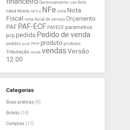
financeiro
livro
Gerenciamento
ICMS
NFe
Nota
caixa
Mobile
nota
NFC-e
Fiscal
Orçamento
nota fiscal de serviço
PAF-ECF
PAF
parametros
PAFECF
Pedido de venda
pedido
pcp
produto
pedidos
produtos
post
PPCP
vendas
Versão
Tributação
venda
12.00
Categorias
Boas práticas
(9)
Boleto
(14)
Compras
(17)