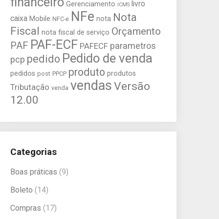
financeiro
livro
Gerenciamento
ICMS
NFe
Nota
caixa
Mobile
nota
NFC-e
Fiscal
Orçamento
nota fiscal de serviço
PAF-ECF
PAF
parametros
PAFECF
Pedido de venda
pedido
pcp
produto
pedidos
produtos
post
PPCP
vendas
Versão
Tributação
venda
12.00
Categorias
Boas práticas
(9)
Boleto
(14)
Compras
(17)