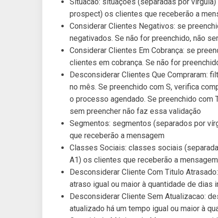
Situacao: situações (separadas por vírgula) p
prospect) os clientes que receberão a me
Considerar Clientes Negativos: se preench
negativados. Se não for preenchido, não ser
Considerar Clientes Em Cobrança: se preen
clientes em cobrança. Se não for preenchido
Desconsiderar Clientes Que Compraram: filt
no mês. Se preenchido com S, verifica co
o processo agendado. Se preenchido com T
sem preencher não faz essa validação
Segmentos: segmentos (separados por vírgul
que receberão a mensagem
Classes Sociais: classes sociais (separadas p
A1) os clientes que receberão a mensagem
Desconsiderar Cliente Com Titulo Atrasado:
atraso igual ou maior à quantidade de dias 
Desconsiderar Cliente Sem Atualizacao: de
atualizado há um tempo igual ou maior à qua