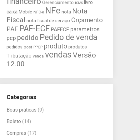
financeiro
livro
Gerenciamento
ICMS
NFe
Nota
caixa
Mobile
nota
NFC-e
Fiscal
Orçamento
nota fiscal de serviço
PAF-ECF
PAF
parametros
PAFECF
Pedido de venda
pedido
pcp
produto
pedidos
produtos
post
PPCP
vendas
Versão
Tributação
venda
12.00
Categorias
Boas práticas
(9)
Boleto
(14)
Compras
(17)