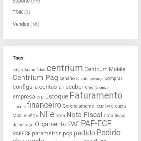
Suporte
(56)
TMK
(3)
Vendas
(56)
Tags
centrium
Centrium Mobile
artigo
Automática
Centrium Pag
cenário
compras
Cliente
cobrança
configura
contas a receber
Crédito
cupom
Faturamento
Estoque
empresa
erp
financeiro
livro caixa
Gerenciamento
finaceiro
ICMS
NFe
Nota Fiscal
Mobile
nota
nota fiscal
NFC-e
PAF-ECF
Orçamento
PAF
de serviço
Pedido
pedido
parametros
pcp
PAFECF