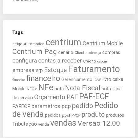
Tags
centrium
Centrium Mobile
artigo
Automática
Centrium Pag
cenário
compras
Cliente
cobrança
configura
contas a receber
Crédito
cupom
Faturamento
Estoque
empresa
erp
financeiro
livro caixa
Gerenciamento
finaceiro
ICMS
NFe
Nota Fiscal
Mobile
nota
nota fiscal
NFC-e
PAF-ECF
Orçamento
PAF
de serviço
Pedido
pedido
parametros
pcp
PAFECF
de venda
produto
pedidos
produtos
post
PPCP
vendas
Versão 12.00
Tributação
venda