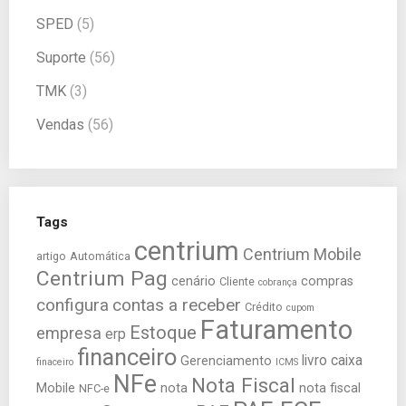
SPED
(5)
Suporte
(56)
TMK
(3)
Vendas
(56)
Tags
centrium
Centrium Mobile
artigo
Automática
Centrium Pag
cenário
compras
Cliente
cobrança
configura
contas a receber
Crédito
cupom
Faturamento
Estoque
empresa
erp
financeiro
livro caixa
Gerenciamento
finaceiro
ICMS
NFe
Nota Fiscal
Mobile
nota
nota fiscal
NFC-e