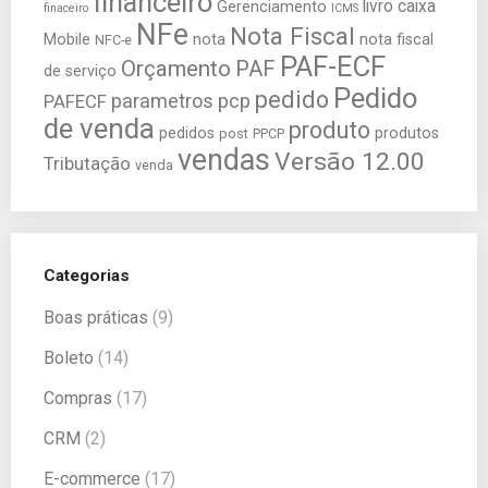
financeiro
livro caixa
Gerenciamento
finaceiro
ICMS
NFe
Nota Fiscal
Mobile
nota
nota fiscal
NFC-e
PAF-ECF
Orçamento
PAF
de serviço
Pedido
pedido
parametros
pcp
PAFECF
de venda
produto
pedidos
produtos
post
PPCP
vendas
Versão 12.00
Tributação
venda
Categorias
Boas práticas
(9)
Boleto
(14)
Compras
(17)
CRM
(2)
E-commerce
(17)