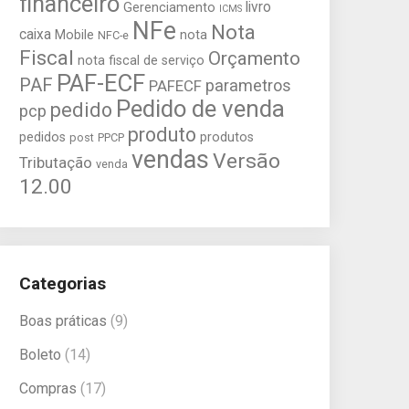
financeiro
livro
Gerenciamento
ICMS
NFe
Nota
caixa
Mobile
nota
NFC-e
Fiscal
Orçamento
nota fiscal de serviço
PAF-ECF
PAF
parametros
PAFECF
Pedido de venda
pedido
pcp
produto
pedidos
produtos
post
PPCP
vendas
Versão
Tributação
venda
12.00
Categorias
Boas práticas
(9)
Boleto
(14)
Compras
(17)