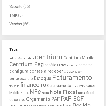
Suporte
(56)
TMK
(3)
Vendas
(56)
Tags
centrium
Centrium Mobile
artigo
Automática
Centrium Pag
cenário
compras
Cliente
cobrança
configura
contas a receber
Crédito
cupom
Faturamento
Estoque
empresa
erp
financeiro
livro caixa
Gerenciamento
finaceiro
ICMS
NFe
Nota Fiscal
Mobile
nota
nota fiscal
NFC-e
PAF-ECF
Orçamento
PAF
de serviço
Pedido
pedido