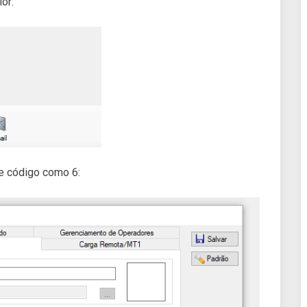
or:
de código como 6: