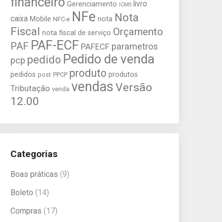
financeiro
livro
Gerenciamento
ICMS
NFe
Nota
caixa
Mobile
nota
NFC-e
Fiscal
Orçamento
nota fiscal de serviço
PAF-ECF
PAF
parametros
PAFECF
Pedido de venda
pedido
pcp
produto
pedidos
produtos
post
PPCP
vendas
Versão
Tributação
venda
12.00
Categorias
Boas práticas
(9)
Boleto
(14)
Compras
(17)