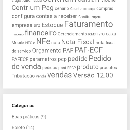
artigo
Automática
Centrium Pag
cenário
compras
Cliente
cobrança
configura
contas a receber
Crédito
cupom
Faturamento
Estoque
empresa
erp
financeiro
livro caixa
Gerenciamento
finaceiro
ICMS
NFe
Nota Fiscal
Mobile
nota
nota fiscal
NFC-e
PAF-ECF
Orçamento
PAF
de serviço
Pedido
pedido
parametros
pcp
PAFECF
de venda
produto
pedidos
produtos
post
PPCP
vendas
Versão 12.00
Tributação
venda
Categorias
Boas práticas
(9)
Boleto
(14)