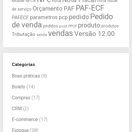
Mobile
nota
nota fiscal
NFC-e
PAF-ECF
Orçamento
PAF
de serviço
Pedido
pedido
parametros
pcp
PAFECF
de venda
produto
pedidos
produtos
post
PPCP
vendas
Versão 12.00
Tributação
venda
Categorias
Boas práticas
(9)
Boleto
(14)
Compras
(17)
CRM
(2)
E-commerce
(17)
Estoque
(38)