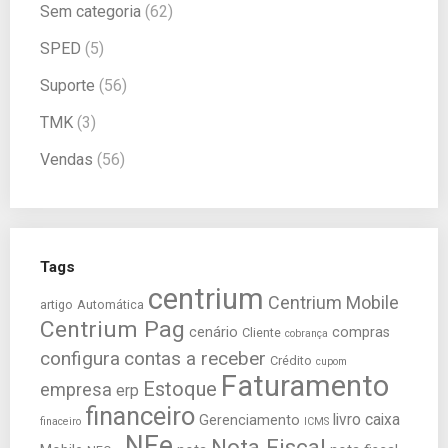
Sem categoria
(62)
SPED
(5)
Suporte
(56)
TMK
(3)
Vendas
(56)
Tags
centrium
Centrium Mobile
artigo
Automática
Centrium Pag
cenário
compras
Cliente
cobrança
configura
contas a receber
Crédito
cupom
Faturamento
Estoque
empresa
erp
financeiro
livro caixa
Gerenciamento
finaceiro
ICMS
NFe
Nota Fiscal