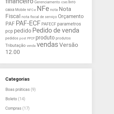
financeiro
livro
Gerenciamento
ICMS
NFe
Nota
caixa
Mobile
nota
NFC-e
Fiscal
Orçamento
nota fiscal de serviço
PAF-ECF
PAF
parametros
PAFECF
Pedido de venda
pedido
pcp
produto
pedidos
produtos
post
PPCP
vendas
Versão
Tributação
venda
12.00
Categorias
Boas práticas
(9)
Boleto
(14)
Compras
(17)