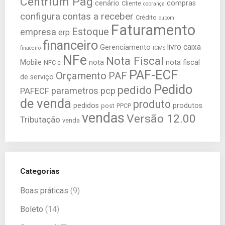
Centrium Pag
cenário
compras
Cliente
cobrança
configura
contas a receber
Crédito
cupom
Faturamento
Estoque
empresa
erp
financeiro
livro caixa
Gerenciamento
finaceiro
ICMS
NFe
Nota Fiscal
Mobile
nota
nota fiscal
NFC-e
PAF-ECF
Orçamento
PAF
de serviço
Pedido
pedido
parametros
pcp
PAFECF
de venda
produto
pedidos
produtos
post
PPCP
vendas
Versão 12.00
Tributação
venda
Categorias
Boas práticas
(9)
Boleto
(14)