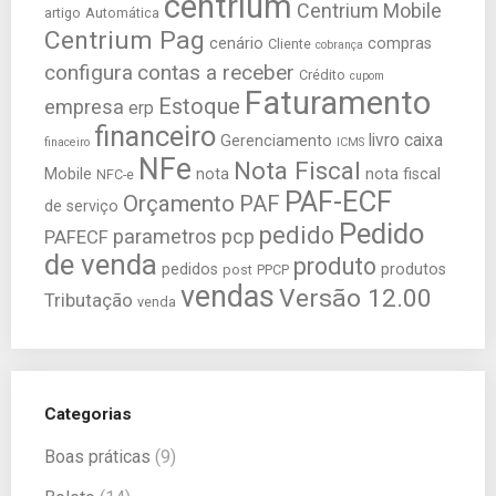
centrium
Centrium Mobile
artigo
Automática
Centrium Pag
cenário
compras
Cliente
cobrança
configura
contas a receber
Crédito
cupom
Faturamento
Estoque
empresa
erp
financeiro
livro caixa
Gerenciamento
finaceiro
ICMS
NFe
Nota Fiscal
Mobile
nota
nota fiscal
NFC-e
PAF-ECF
Orçamento
PAF
de serviço
Pedido
pedido
parametros
pcp
PAFECF
de venda
produto
pedidos
produtos
post
PPCP
vendas
Versão 12.00
Tributação
venda
Categorias
Boas práticas
(9)