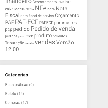
financeiro
livro
Gerenciamento
ICMS
NFe
Nota
caixa
Mobile
nota
NFC-e
Fiscal
Orçamento
nota fiscal de serviço
PAF-ECF
PAF
parametros
PAFECF
Pedido de venda
pedido
pcp
produto
pedidos
produtos
post
PPCP
vendas
Versão
Tributação
venda
12.00
Categorias
Boas práticas
(9)
Boleto
(14)
Compras
(17)