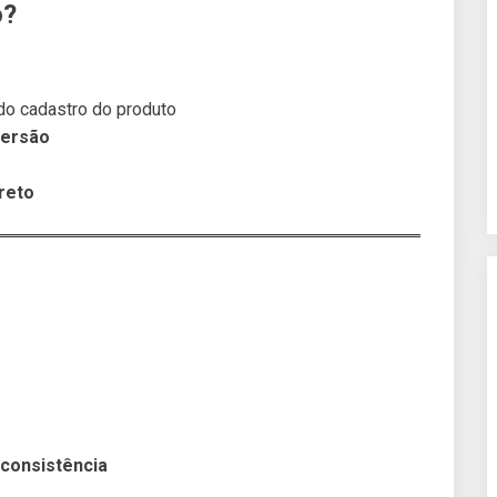
o?
o cadastro do produto
versão
reto
nconsistência