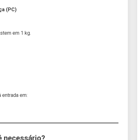
ça (PC)
istem em 1 kg.
á entrada em:
é necessário?