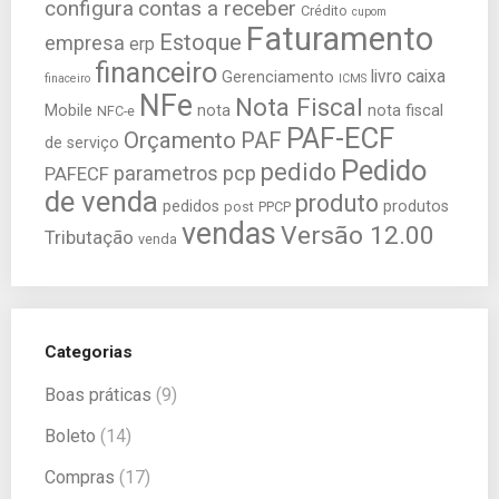
configura
contas a receber
Crédito
cupom
Faturamento
Estoque
empresa
erp
financeiro
livro caixa
Gerenciamento
finaceiro
ICMS
NFe
Nota Fiscal
Mobile
nota
nota fiscal
NFC-e
PAF-ECF
Orçamento
PAF
de serviço
Pedido
pedido
parametros
pcp
PAFECF
de venda
produto
pedidos
produtos
post
PPCP
vendas
Versão 12.00
Tributação
venda
Categorias
Boas práticas
(9)
Boleto
(14)
Compras
(17)