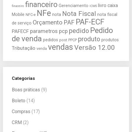
financeiro
livro caixa
Gerenciamento
finaceiro
ICMS
NFe
Nota Fiscal
Mobile
nota
nota fiscal
NFC-e
PAF-ECF
Orçamento
PAF
de serviço
Pedido
pedido
parametros
pcp
PAFECF
de venda
produto
pedidos
produtos
post
PPCP
vendas
Versão 12.00
Tributação
venda
Categorias
Boas práticas
(9)
Boleto
(14)
Compras
(17)
CRM
(2)