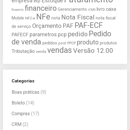
Estoque
empresa
erp
financeiro
livro caixa
Gerenciamento
finaceiro
ICMS
NFe
Nota Fiscal
Mobile
nota
nota fiscal
NFC-e
PAF-ECF
Orçamento
PAF
de serviço
Pedido
pedido
parametros
pcp
PAFECF
de venda
produto
pedidos
produtos
post
PPCP
vendas
Versão 12.00
Tributação
venda
Categorias
Boas práticas
(9)
Boleto
(14)
Compras
(17)
CRM
(2)